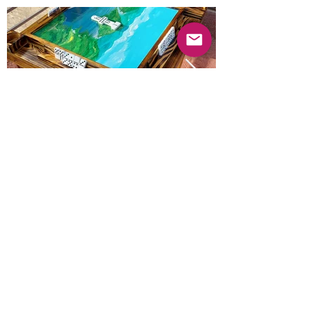
Previous
Next
© 2025 Mercado Guayabas Inc. All rights
reserved.
About
Terms & Conditions - Privacy Statement