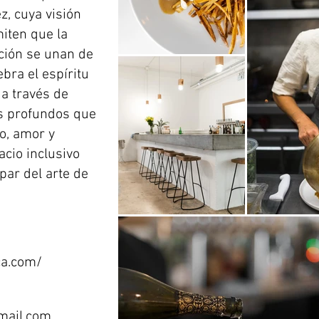
z, cuya visión
miten que la
ación se unan de
ebra el espíritu
 a través de
es profundos que
o, amor y
cio inclusivo
ipar del arte de
ca.com/
mail.com