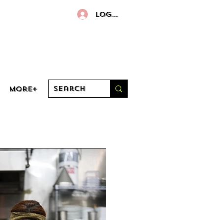
Log In
More+