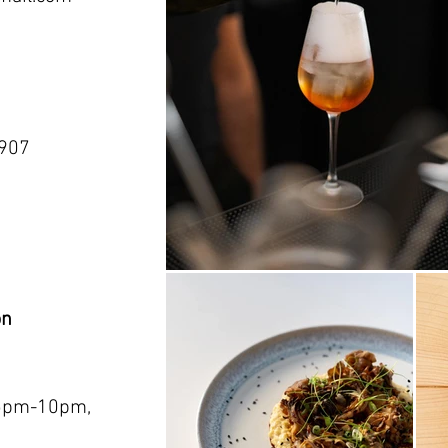
0907
on
5pm-10pm,