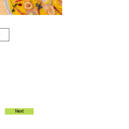
e
Next