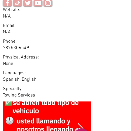
Website:
N/A
Email:
N/A
Phone:
7875306549
Physical Address:
None
Languages:
Spanish, English
Specialty:
Towing Services