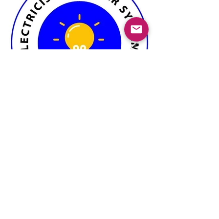
Previous
Next
© 2025 Mercado Guayabas Inc. All rights
reserved.
About
Terms & Conditions - Privacy Statement