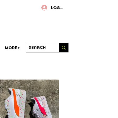
Log In
More+