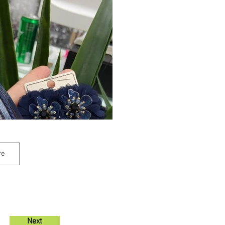
re
Next