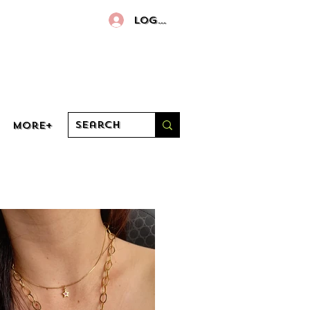
Log In
More+