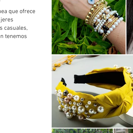
nea que ofrece
ujeres
 casuales,
ién tenemos