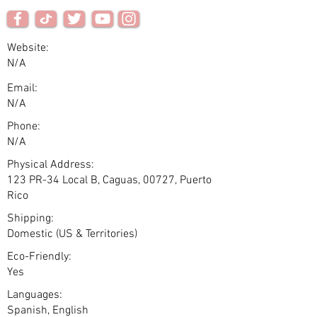
Website:
N/A
Email:
N/A
Phone:
N/A
Physical Address:
123 PR-34 Local B, Caguas, 00727, Puerto
Rico
Shipping:
Domestic (US & Territories)
Eco-Friendly:
Yes
Languages:
Spanish, English