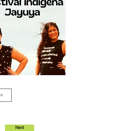
re
Next