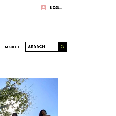
Log In
More+