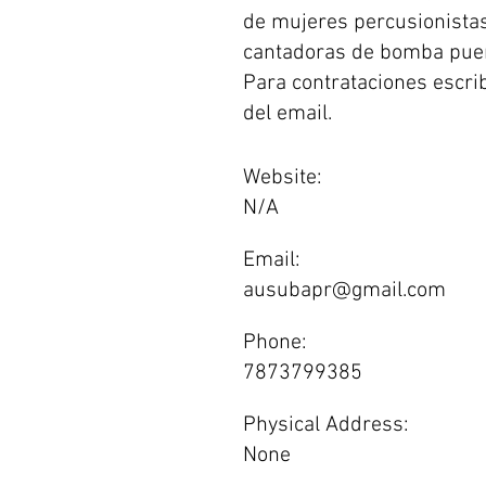
de mujeres percusionistas
cantadoras de bomba puer
Para contrataciones escri
del email.
Website:
N/A
Email:
ausubapr@gmail.com
Phone:
7873799385
Physical Address:
None