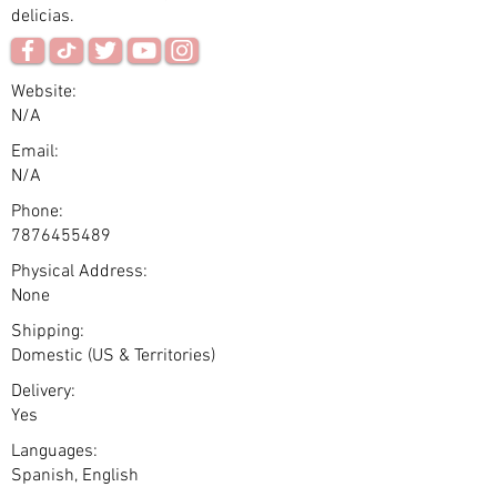
delicias.
Website:
N/A
Email:
N/A
Phone:
7876455489
Physical Address:
None
Shipping:
Domestic (US & Territories)
Delivery:
Yes
Languages:
Spanish, English