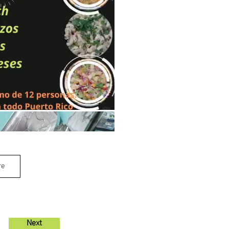
re
Next