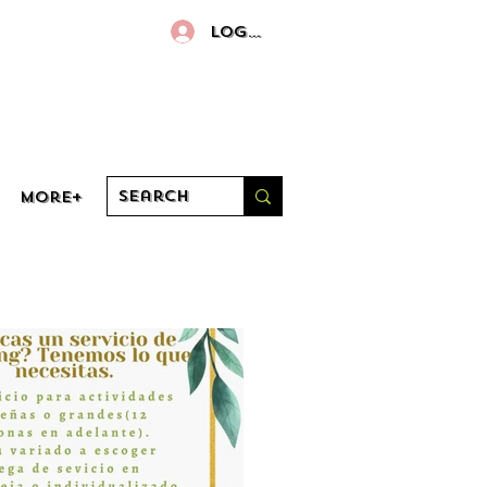
Log In
More+