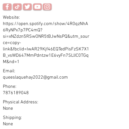
Website:
https://open.spotify.com/show/4R0qzNhA
6RyNPx7p7PC4mQ?
si=xNZdzn5RSwONR5tBJwNsPQ&utm_sour
ce=copy-
link&fbclid=IwAR29Kjf46EQTedPisFzSK7X1
B_vsWD647MmPdntzw1E6vyFn7SLlIC0TGq
M&nd=1
Email:
queeslaquehay2022@gmail.com
Phone:
7876189048
Physical Address:
None
Shipping:
None