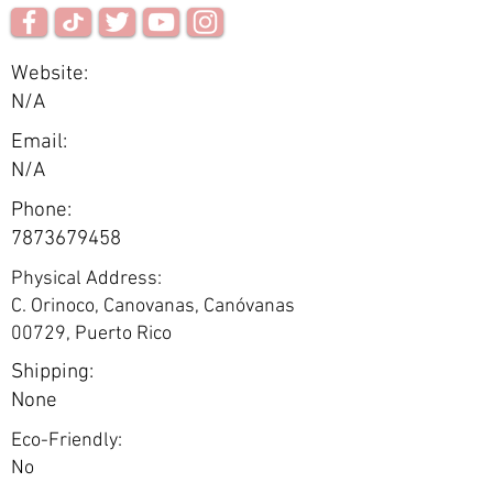
Website:
N/A
Email:
N/A
Phone:
7873679458
Physical Address:
C. Orinoco, Canovanas, Canóvanas
00729, Puerto Rico
Shipping:
None
Eco-Friendly:
No