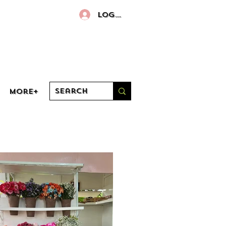
Log In
More+