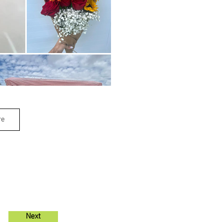
re
Next