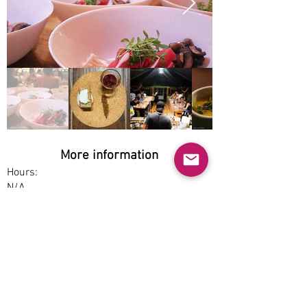
More information
Hours:
N/A
Service options:
Dine-in
Parking:
Free
Accessibility:
No