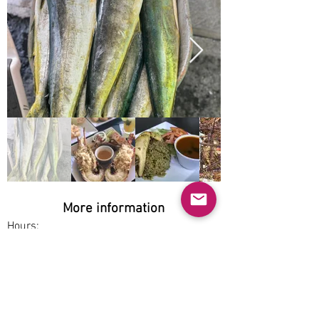
More information
Hours:
Mon-Sun 11am-8pm
Service options:
Dine-in
Parking: