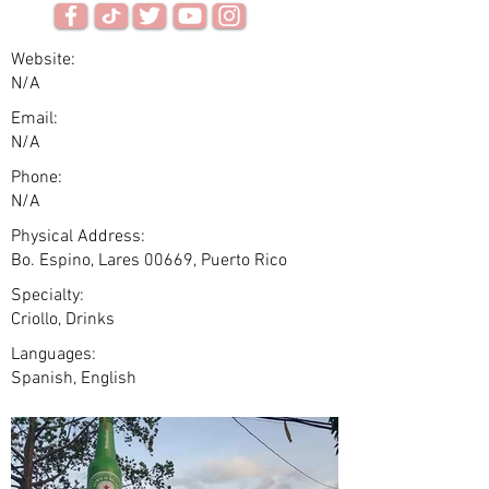
Website:
N/A
Email:
N/A
Phone:
N/A
Physical Address:
Bo. Espino, Lares 00669, Puerto Rico
Specialty:
Criollo, Drinks
Languages:
Spanish, English