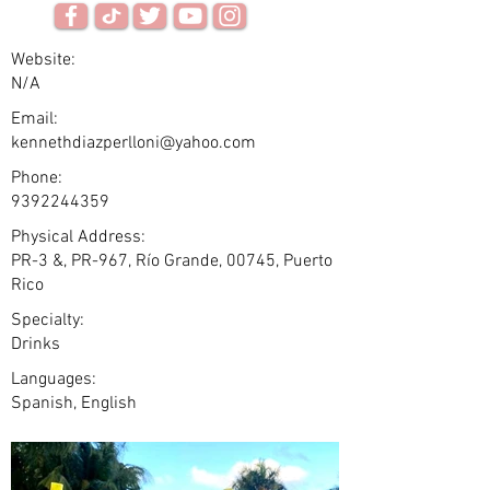
Website:
N/A
Email:
kennethdiazperlloni@yahoo.com
Phone:
9392244359
Physical Address:
PR-3 &, PR-967, Río Grande, 00745, Puerto
Rico
Specialty:
Drinks
Languages:
Spanish, English