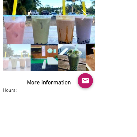
More information
Hours:
Thu-Sun 3pm-9pm
Service options:
Dine-in, Pickup
Parking:
Free