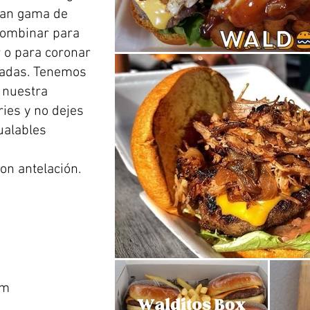
ran gama de
combinar para
 o para coronar
ladas. Tenemos
 nuestra
ies y no dejes
ualables
n antelación.
om