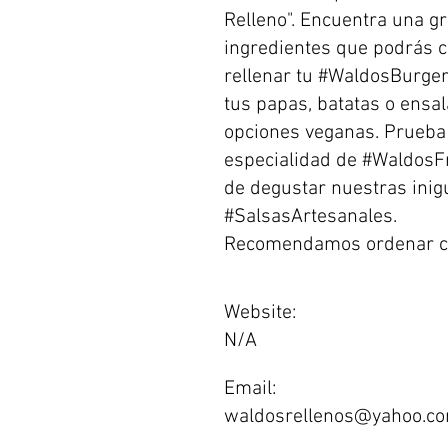
Relleno". Encuentra una g
ingredientes que podrás 
rellenar tu #WaldosBurger
tus papas, batatas o ensa
opciones veganas. Prueba
especialidad de #WaldosFr
de degustar nuestras inig
#SalsasArtesanales.
Recomendamos ordenar co
Website:
N/A
Email:
waldosrellenos@yahoo.c