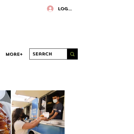
Log In
More+