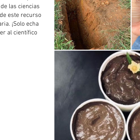
de las ciencias
 de este recurso
ria. ¡Solo echa
r al científico
m