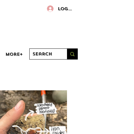
Log In
More+