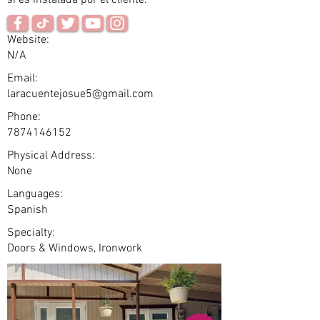
si es instalada por el cliente.
Website:
N/A
Email:
laracuentejosue5@gmail.com
Phone:
7874146152
Physical Address:
None
Languages:
Spanish
Specialty:
Doors & Windows, Ironwork