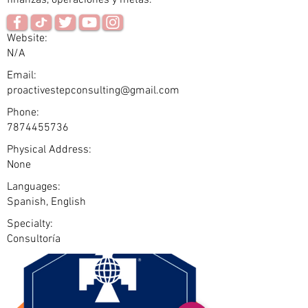
finanzas, operaciones y metas.
Website:
N/A
Email:
proactivestepconsulting@gmail.com
Phone:
7874455736
Physical Address:
None
Languages:
Spanish, English
Specialty:
Consultoría