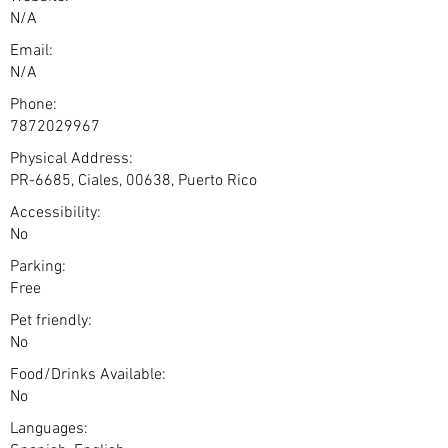
N/A
Email:
N/A
Phone:
7872029967
Physical Address:
PR-6685, Ciales, 00638, Puerto Rico
Accessibility:
No
Parking:
Free
Pet friendly:
No
Food/Drinks Available:
No
Languages: