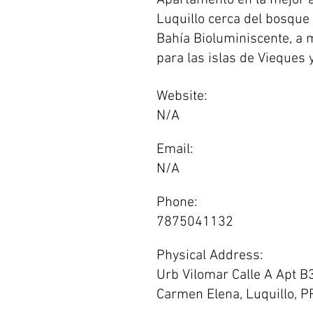
Apartamento en la mejor á
Luquillo cerca del bosque
Bahía Bioluminiscente, a m
para las islas de Vieques 
Website:
N/A
Email:
N/A
Phone:
7875041132
Physical Address:
Urb Vilomar Calle A Apt B
Carmen Elena, Luquillo, 