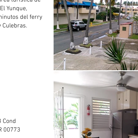
rea turística de
 El Yunque,
inutos del ferry
y Culebras.
3 Cond
PR 00773