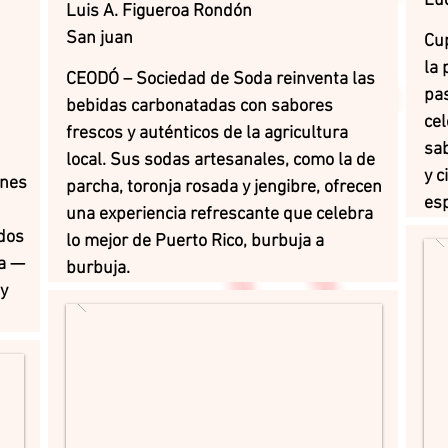
Luq
Luis A. Figueroa Rondón
San juan
Cup
la 
CEODÓ – Sociedad de Soda reinventa las
pas
bebidas carbonatadas con sabores
cel
frescos y auténticos de la agricultura
sab
local. Sus sodas artesanales, como la de
y 
ones
parcha, toronja rosada y jengibre, ofrecen
esp
una experiencia refrescante que celebra
dos
lo mejor de Puerto Rico, burbuja a
ta —
burbuja.
 y