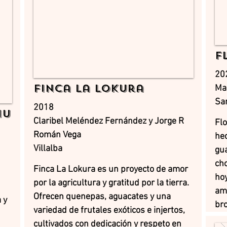
F
20
Finca La Lokura
Mar
Sa
2018
hu
Claribel Meléndez Fernández y Jorge R
Flo
Román Vega
hec
Villalba
gua
cho
Finca La Lokura es un proyecto de amor
hoy
por la agricultura y gratitud por la tierra.
ami
Ofrecen quenepas, aguacates y una
 y
br
variedad de frutales exóticos e injertos,
cultivados con dedicación y respeto en