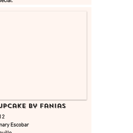
ecial.
upcake by Fanias
12
mary Escobar