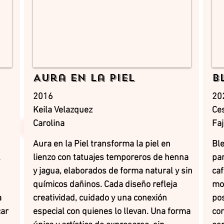
Aura en la Piel
B
2016
20
Keila Velazquez
Ces
Carolina
Fa
Aura en la Piel transforma la piel en
Bl
.
lienzo con tatuajes temporeros de henna
par
y jagua, elaborados de forma natural y sin
ca
químicos dañinos. Cada diseño refleja
mo
a
creatividad, cuidado y una conexión
pos
car
especial con quienes lo llevan. Una forma
con