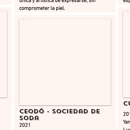
única y artística de expresarse, sin
esp
comprometer la piel.
C
CEODÓ - Sociedad de
20
Soda
Ya
2021