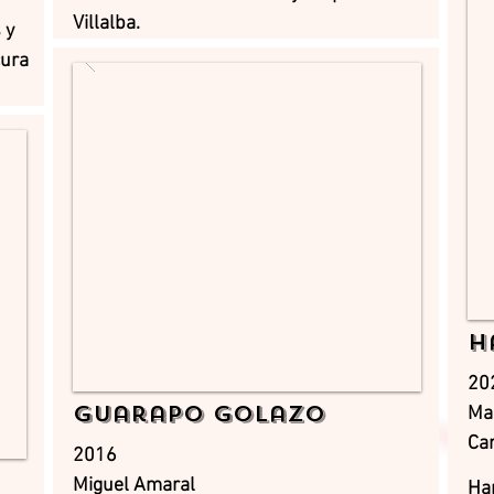
Villalba.
 y
cura
H
20
Guarapo Golazo
Ma
Car
2016
Miguel Amaral
Ha