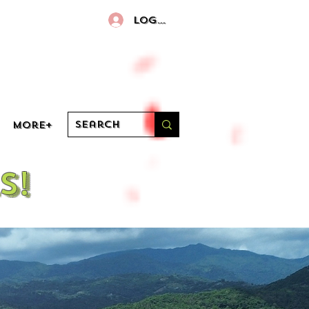
Log In
More+
s!