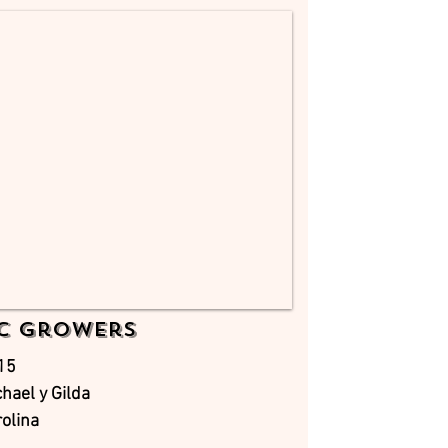
C Growers
15
hael y Gilda
olina