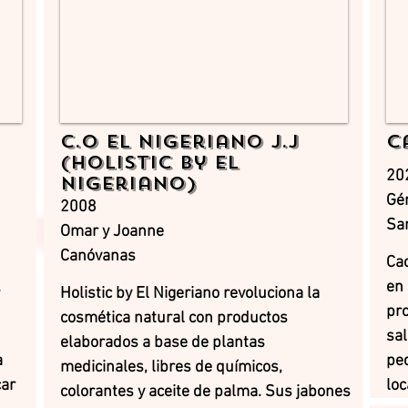
C.O El Nigeriano J.J
C
(Holistic by El
20
Nigeriano)
Gé
2008
Sa
Omar y Joanne
Canóvanas
Ca
.
en 
Holistic by El Nigeriano revoluciona la
pr
cosmética natural con productos
sa
elaborados a base de plantas
a
pe
medicinales, libres de químicos,
car
loc
colorantes y aceite de palma. Sus jabones