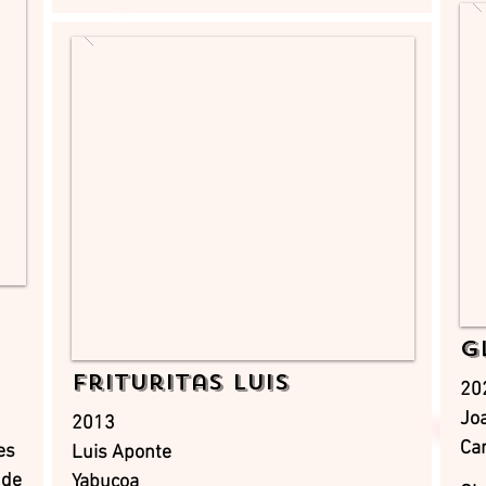
G
Frituritas Luis
20
Jo
2013
Car
es
Luis Aponte
 de
Yabucoa