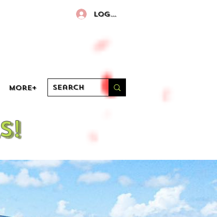
Log In
More+
s!