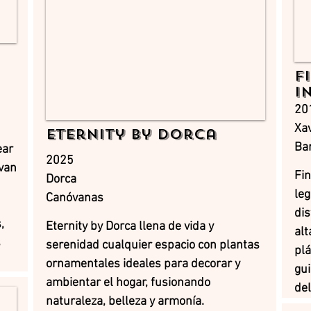
F
I
20
Xav
Eternity by Dorca
Ba
ear
2025
van
Fin
Dorca
leg
Canóvanas
dis
,
Eternity by Dorca llena de vida y
alt
s
serenidad cualquier espacio con plantas
pl
ornamentales ideales para decorar y
gui
ambientar el hogar, fusionando
de
naturaleza, belleza y armonía.