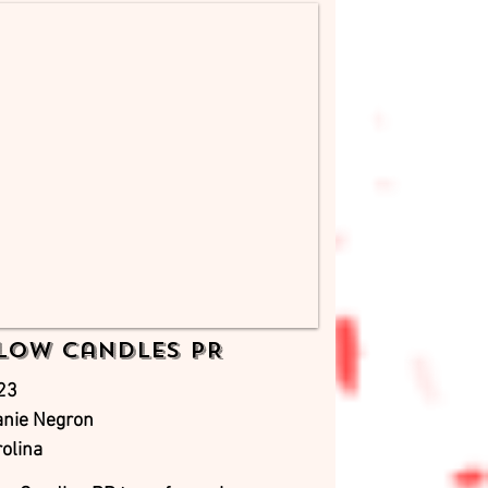
low Candles PR
23
anie Negron
olina